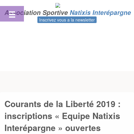
Skip
to
Association Sportive
Natixis Interépargne
content
Inscrivez vous a la newsletter
Courants de la Liberté 2019 :
inscriptions « Equipe Natixis
Interépargne » ouvertes