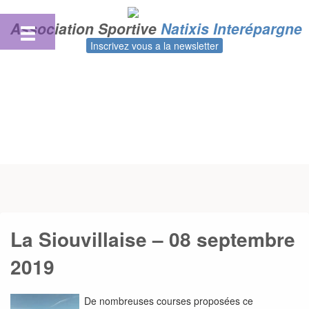
Skip
to
Association Sportive
Natixis Interépargne
content
Inscrivez vous a la newsletter
La Siouvillaise – 08 septembre
2019
De nombreuses courses proposées ce