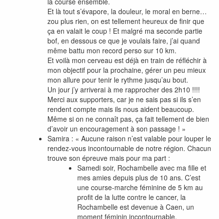
la course ensemble.
Et là tout s’évapore, la douleur, le moral en berne…
zou plus rien, on est tellement heureux de finir que
ça en valait le coup ! Et malgré ma seconde partie
bof, en dessous ce que je voulais faire, j’ai quand
même battu mon record perso sur 10 km.
Et voilà mon cerveau est déjà en train de réfléchir à
mon objectif pour la prochaine, gérer un peu mieux
mon allure pour tenir le rythme jusqu’au bout.
Un jour j’y arriverai à me rapprocher des 2h10 !!!!
Merci aux supporters, car je ne sais pas si ils s’en
rendent compte mais ils nous aident beaucoup.
Même si on ne connaît pas, ça fait tellement de bien
d’avoir un encouragement à son passage ! »
Samira : « Aucune raison n’est valable pour louper le
rendez-vous incontournable de notre région. Chacun
trouve son épreuve mais pour ma part :
Samedi soir, Rochambelle avec ma fille et
mes amies depuis plus de 10 ans. C’est
une course-marche féminine de 5 km au
profit de la lutte contre le cancer, la
Rochambelle est devenue à Caen, un
moment féminin incontournable.