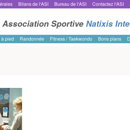
érales
Bilans de l'ASI
Bureau de l'ASI
Contactez l'ASI
Association Sportive
Natixis Int
 à pied
Randonnée
Fitness / Taekwondo
Bons plans
D