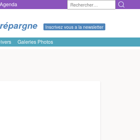
Rechercher :
Agenda
erépargne
Inscrivez vous a la newsletter
ivers
Galeries Photos