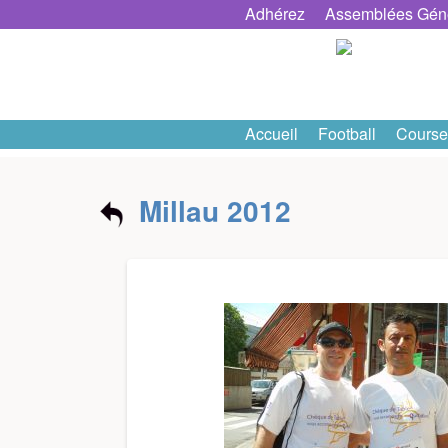
Skip
Adhérez
Assemblées Gén
to
content
Accueil
Football
Course
Millau 2012