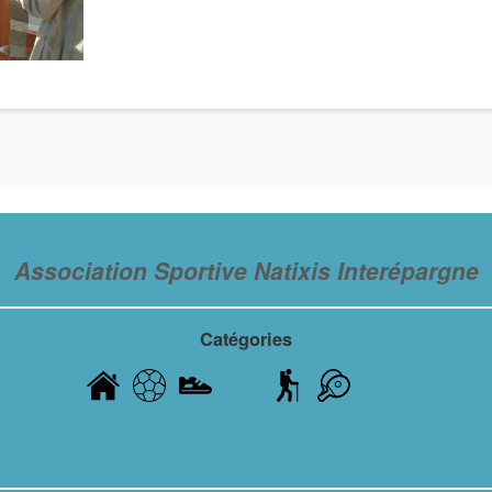
Association Sportive Natixis Interépargne
Catégories