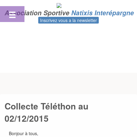
Skip
to
Association Sportive
Natixis Interépargne
content
Inscrivez vous a la newsletter
Collecte Téléthon au
02/12/2015
Bonjour à tous,