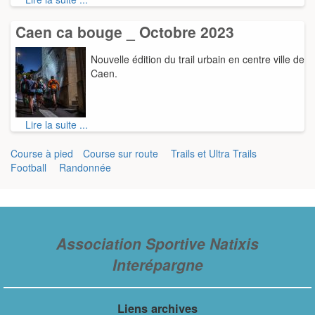
Caen ca bouge _ Octobre 2023
Nouvelle édition du trail urbain en centre ville de
Caen.
Lire la suite ...
Course à pied
Course sur route
Trails et Ultra Trails
Football
Randonnée
Association Sportive Natixis
Interépargne
Liens archives