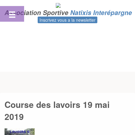
Skip
to
Association Sportive
Natixis Interépargne
content
Inscrivez vous a la newsletter
Course des lavoirs 19 mai
2019