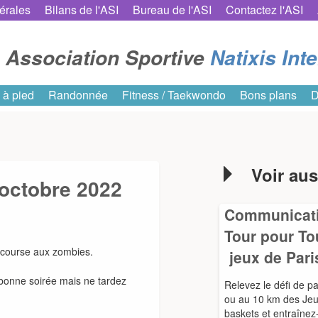
érales
Bilans de l'ASI
Bureau de l'ASI
Contactez l'ASI
Association Sportive
Natixis Int
 à pied
Randonnée
Fitness / Taekwondo
Bons plans
D
Voir aus
 octobre 2022
Communicati
Tour pour To
e course aux zombies.
jeux de Pari
 bonne soirée mais ne tardez
Relevez le défi de p
ou au 10 km des Jeu
baskets et entraîne