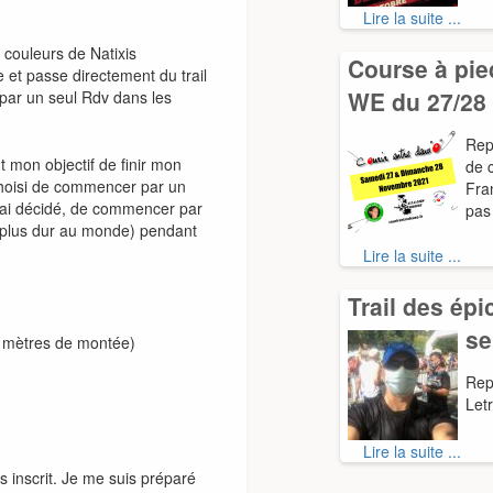
Lire la suite ...
 couleurs de Natixis
Course à pied
 et passe directement du trail
WE du 27/28
par un seul Rdv dans les
Rep
int mon objectif de finir mon
de 
choisi de commencer par un
Fra
j’ai décidé, de commencer par
pas
s plus dur au monde) pendant
Lire la suite ...
Trail des épi
se
 mètres de montée)
Repr
Let
Lire la suite ...
s inscrit. Je me suis préparé