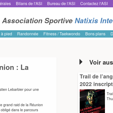
érales
Bilans de l'ASI
Bureau de l'ASI
Contactez l'ASI
Association Sportive
Natixis Int
 à pied
Randonnée
Fitness / Taekwondo
Bons plans
D
Voir aus
nion : La
Trail de l’an
2022 inscrip
stien Lebarbier pour une
Tra
Thu
 le grand raid de la Réunion
obligé dans le parcours