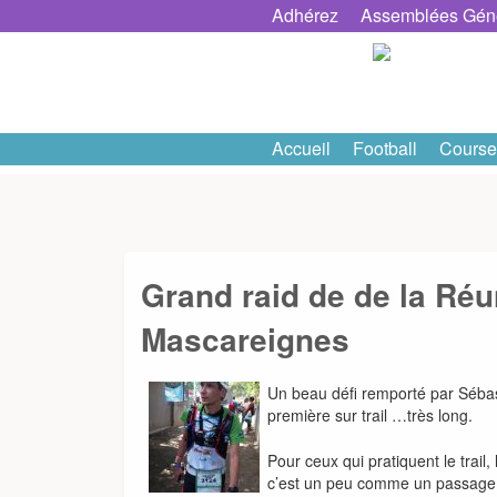
Skip
Adhérez
Assemblées Gén
to
content
Accueil
Football
Course
Grand raid de de la Réu
Mascareignes
Un beau défi remporté par Séba
première sur trail …très long.
Pour ceux qui pratiquent le trail,
c’est un peu comme un passage 