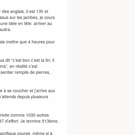
 des anglais, il est 13h et
essus sur les jambes, je cours
’une idée en tête: arriver au
audra.
ais mettre que 4 heures pour
it “c’est bon c’est la fin, il
s”, en réalité c’est
(sentier remplis de pierres,
 à se coucher et j’arrive aux
m’attends depuis plusieurs
d’arrivée comme 1030 autres
7 d’effort. Je termine 513ème.
magnifique course, même si à