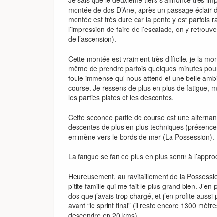
Je sais que le deuxième tiers s’annonce très im
montée de dos D’Ane, après un passage éclair dan
montée est très dure car la pente y est parfois ra
l’impression de faire de l’escalade, on y retrou
de l’ascension).
Cette montée est vraiment très difficile, je la mo
même de prendre parfois quelques minutes pour
foule immense qui nous attend et une belle ambia
course. Je ressens de plus en plus de fatigue, ma
les parties plates et les descentes.
Cette seconde partie de course est une alterna
descentes de plus en plus techniques (présence
emmène vers le bords de mer (La Possession).
La fatigue se fait de plus en plus sentir à l’appr
Heureusement, au ravitaillement de la Possess
p’tite famille qui me fait le plus grand bien. J’e
dos que j’avais trop chargé, et j’en profite auss
avant “le sprint final” (il reste encore 1300 mèt
descendre en 20 kms).