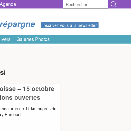
Rechercher :
Agenda
erépargne
Inscrivez vous a la newsletter
ivers
Galeries Photos
si
goisse – 15 octobre
tions ouvertes
il nocturne de 11 km auprès de
ry Harcourt