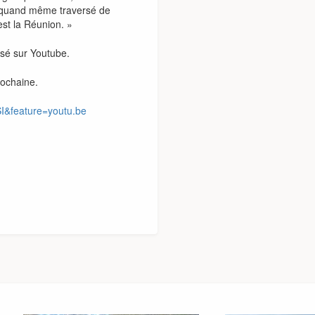
’ai quand même traversé de
est la Réunion. »
isé sur Youtube.
rochaine.
I&feature=youtu.be