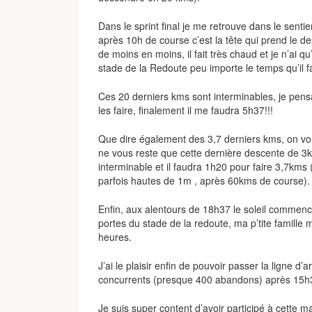
Dans le sprint final je me retrouve dans le sentier
après 10h de course c’est la tête qui prend le d
de moins en moins, il fait très chaud et je n’ai qu
stade de la Redoute peu importe le temps qu’il f
Ces 20 derniers kms sont interminables, je pens
les faire, finalement il me faudra 5h37!!!
Que dire également des 3,7 derniers kms, on vous d
ne vous reste que cette dernière descente de 3km
interminable et il faudra 1h20 pour faire 3,7kms 
parfois hautes de 1m , après 60kms de course).
Enfin, aux alentours de 18h37 le soleil commence
portes du stade de la redoute, ma p’tite famille 
heures.
J’ai le plaisir enfin de pouvoir passer la ligne 
concurrents (presque 400 abandons) après 15h3
Je suis super content d’avoir participé à cette 