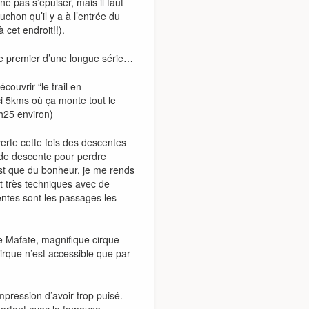
ne pas s’épuiser, mais il faut
uchon qu’il y a à l’entrée du
 cet endroit!!).
le premier d’une longue série…
couvrir “le trail en
i 5kms où ça monte tout le
h25 environ)
erte cette fois des descentes
 de descente pour perdre
st que du bonheur, je me rends
t très techniques avec de
ntes sont les passages les
e Mafate, magnifique cirque
cirque n’est accessible que par
’impression d’avoir trop puisé.