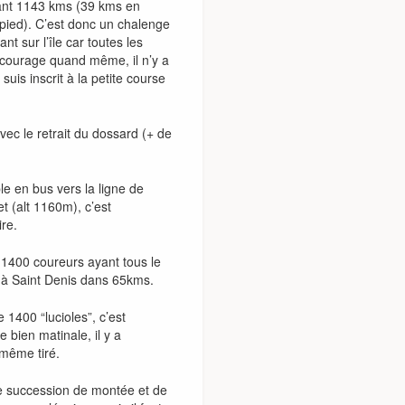
tuant 1143 kms (39 kms en
pied). C’est donc un chalenge
t sur l’île car toutes les
courage quand même, il n’y a
 suis inscrit à la petite course
ec le retrait du dossard (+ de
 en bus vers la ligne de
t (alt 1160m), c’est
ire.
 1400 coureurs ayant tous le
e à Saint Denis dans 65kms.
1400 “lucioles”, c’est
 bien matinale, il y a
 même tiré.
ne succession de montée et de