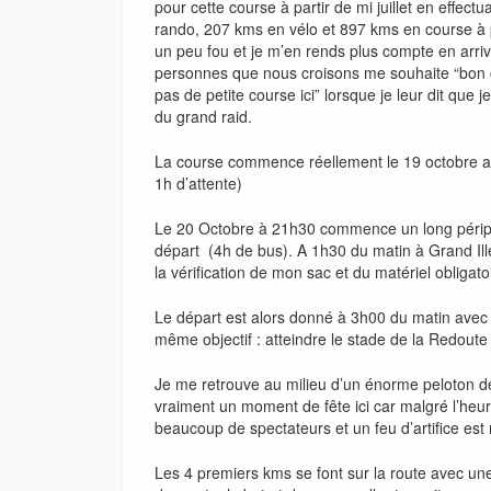
pour cette course à partir de mi juillet en effec
rando, 207 kms en vélo et 897 kms en course à 
un peu fou et je m’en rends plus compte en arrivan
personnes que nous croisons me souhaite “bon 
pas de petite course ici” lorsque je leur dit que je
du grand raid.
La course commence réellement le 19 octobre av
1h d’attente)
Le 20 Octobre à 21h30 commence un long périple
départ (4h de bus). A 1h30 du matin à Grand Ille
la vérification de mon sac et du matériel obligato
Le départ est alors donné à 3h00 du matin avec
même objectif : atteindre le stade de la Redout
Je me retrouve au milieu d’un énorme peloton de 
vraiment un moment de fête ici car malgré l’heure
beaucoup de spectateurs et un feu d’artifice est
Les 4 premiers kms se font sur la route avec u