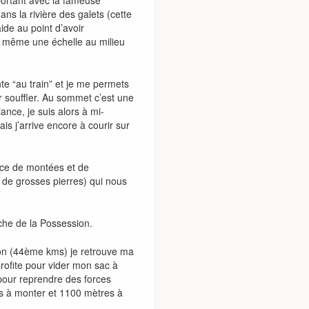
portant avec la fameuse
s la rivière des galets (cette
ide au point d’avoir
ve même une échelle au milieu
nte “au train” et je me permets
 souffler. Au sommet c’est une
nce, je suis alors à mi-
is j’arrive encore à courir sur
nce de montées et de
 de grosses pierres) qui nous
oche de la Possession.
ion (44ème kms) je retrouve ma
n profite pour vider mon sac à
i pour reprendre des forces
res à monter et 1100 mètres à