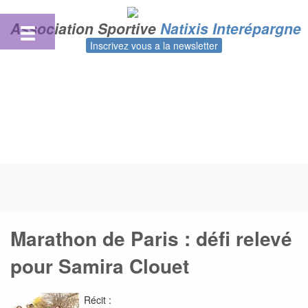
Skip
to
Association Sportive
Natixis Interépargne
content
Inscrivez vous a la newsletter
Marathon de Paris : défi relevé
pour Samira Clouet
Récit :