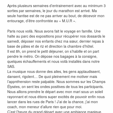
Après plusieurs semaines d’entrainement avec au minimum 3
sorties par semaines, le jour du marathon est arrivé. Ma
seule hantise est de ne pas arriver au bout, de décevoir mon
entourage, d’être confrontée au « M.U.R ».
Paris nous voilà. Nous avons fait le voyage en famille. Une
halte au parc des expositions pour récupérer nos dossards le
samedi, déposer nos enfants chez ma sœur, dernier repas à
base de pâtes et de riz et direction la chambre d’hôtel.
Il est 8h, on prend le petit déjeuner, on s’habille et on part
pendre le métro. On dépose nos bagages à la consigne,
quelques échauffements et nous voilà installés dans notre
SAS.
La musique nous donne des ailes, les gens applaudissent,
dansent, rigolent… De quoi pleinement me motiver mais
l’appréhension reste palpable. Nous sommes sur les Champs
Élysées, on sent les ondes positives de tous les participants.
Nous allions prendre le départ avec mon mari sous un soleil
rayonnant et nous étions super excités de pouvoir enfin nous
lancer dans les rues de Paris ! J’ai de la chance, j’ai mon
coach, mon meneur d’allure rien que pour moi.
C’est l’heure du grand départ avec une ambiance magique.