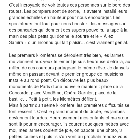
C’est incroyable de voir toutes ces personnes sur le bord des
routes. Les pompiers sont de sortie, ils avaient installé leurs
grandes échelles en hauteur pour nous encourager. Les
spectateurs font tout pour nous booster : les messages sur
des pancartes qui donnent des supers pouvoirs, la tape à la
main des plus petits qui donne le sourire et le « Allez
Samira » d’un inconnu qui fait plaisir… c’est vraiment génial.
Les premiers kilomètres se déroulent très bien, les larmes
me viennent aux yeux tellement je suis heureuse d’être là, au
milieu de ces coureurs partageant le même rêve. Je dansais
même en passant devant le premier groupe de musiciens
installé au rond-point. On découvre les plus beaux
monuments de Paris d’une nouvelle manière : place de la
Concorde, place Vendôme, Opéra Garnier, place de la
bastille… Petit à petit, les kilomètres défilent.
Mais à partir du 18ème kilomètre, les premières difficultés se
font ressentir. C’est le grand moment de doute, les jambes
deviennent lourdes. Heureusement mes enfants et ma sœur
sont là pour m’encourager, ils courent quelques mètres avec
moi, mes larmes coulent de joie, on papote, une photo, 3
petites foulées et puis ils s’en vont au prochain rendez-vous