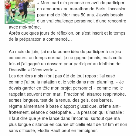
« Mon mari m’a proposé en avril de participer
en amoureux au marathon de Paris, l’occasion
pour moi de fêter mes 50 ans. J’avais besoin
d’un vrai challenge personnel, d’une rencontre
avec moi-même.
Après quelques jours de réflexion, on s’est inscrit et le temps
de la préparation a commencé…
Au mois de juin, j’ai eu la bonne idée de participer à un jeu
concours, en temps normal, je ne gagne jamais, mais cette
fois-ci j’ai gagné un dossard pour participer au triathlon de
Deauville « Découverte ».
Les derniers mois n’ont pas été de tout repos : j’ai casé
comme j’ai pu la natation et le vélo dans mon planning. « Je
devais garder en tête mon projet personnel » comme me le
rappelait souvent mon mari. Fractionné, aisance respiratoire,
sorties longues, test de la tenue, des gels, des barres,
régime alimentaire à base d’apport glucidique, crème anti-
frottement, séance d’ostéopathe… la pression qui s’installe :
il faut dire que je me lance dans l’inconnu, surtout que ma
plus longue distance en course officielle était de 12 km et non
sans difficulté, Élodie Rault peut en témoigner.