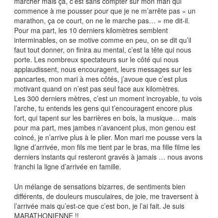
marcher mais ça, c’est sans compter sur mon mari qui
commence à me pousser pour que je ne m’arrête pas « un
marathon, ça ce court, on ne le marche pas… » me dit-il.
Pour ma part, les 10 derniers kilomètres semblent
interminables, on se motive comme en peu, on se dit qu’il
faut tout donner, on finira au mental, c’est la tête qui nous
porte. Les nombreux spectateurs sur le côté qui nous
applaudissent, nous encouragent, leurs messages sur les
pancartes, mon mari à mes côtés, j’avoue que c’est plus
motivant quand on n’est pas seul face aux kilomètres.
Les 300 derniers mètres, c’est un moment incroyable, tu vois
l’arche, tu entends les gens qui t’encouragent encore plus
fort, qui tapent sur les barrières en bois, la musique… mais
pour ma part, mes jambes n’avancent plus, mon genou est
coincé, je n’arrive plus à le plier. Mon mari me pousse vers la
ligne d’arrivée, mon fils me tient par le bras, ma fille filme les
derniers instants qui resteront gravés à jamais … nous avons
franchi la ligne d’arrivée en famille.
Un mélange de sensations bizarres, de sentiments bien
différents, de douleurs musculaires, de joie, me traversent à
l’arrivée mais qu’est-ce que c’est bon, je l’ai fait. Je suis
MARATHONIENNE !!