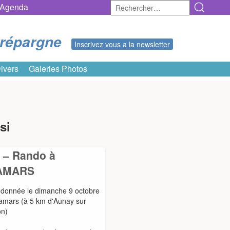
Rechercher :
Agenda
erépargne
Inscrivez vous a la newsletter
ivers
Galeries Photos
si
e – Rando à
AMARS
donnée le dimanche 9 octobre
amars (à 5 km d'Aunay sur
n)