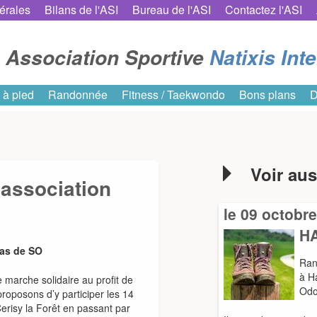
érales
Bilans de l'ASI
Bureau de l'ASI
Contactez l'ASI
Association Sportive
Natixis Int
 à pied
Randonnée
Fitness / Taekwondo
Bons plans
D
Voir aus
’association
le 09 octobr
H
pas de SO
Ran
à H
 marche solidaire au profit de
Odo
roposons d’y participer les 14
erisy la Forêt en passant par