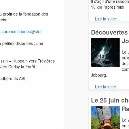
Il s'agit d'une rando
10 km l'après midi
 profit de la fondation des
Lire la suite ...
rche.
Découvertes 
e
laurence.charles@sfr.fr
Jo
petites distances ; une
Le 
pro
ssin – Huppain vers Trévières
de J
ers Cerisy la Forêt.
com
Jobourg.
 adhérents ASI.
Lire la suite ...
Le 25 juin ch
R
Le 
entr