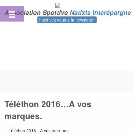
Skip
to
Association Sportive
Natixis Interépargne
content
Inscrivez vous a la newsletter
Téléthon 2016…A vos
marques.
Téléthon 2016…A vos marques.