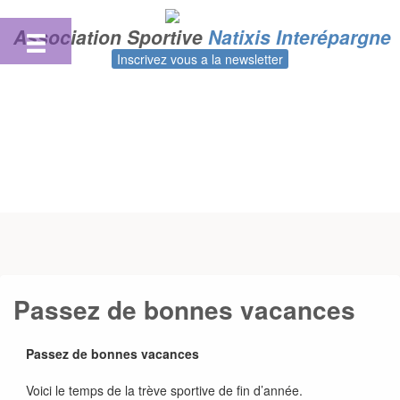
Skip
to
Association Sportive
Natixis Interépargne
content
Inscrivez vous a la newsletter
Passez de bonnes vacances
Passez de bonnes vacances
Voici le temps de la trève sportive de fin d’année.